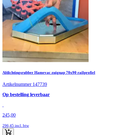
Afdichtingsrubber Hamevac zuignap 70x90 railprofiel
Artikelnummer 147739
Op bestelling leverbaar
245,00
296,45
incl. btw