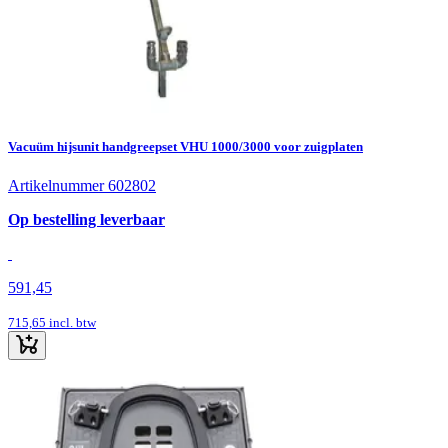
Vacuüm hijsunit handgreepset VHU 1000/3000 voor zuigplaten
Artikelnummer 602802
Op bestelling leverbaar
591,45
715,65
incl. btw