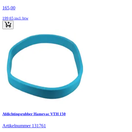
165,00
199,65
incl. btw
Afdichtingsrubber Hamevac VTH 150
Artikelnummer 131761