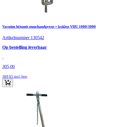
Vacuüm hijsunit stuurhandgreep + losklep VHU 1000/3000
Artikelnummer 130542
Op bestelling leverbaar
305,00
369,05
incl. btw