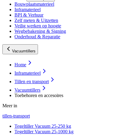
Bouwplaatsmaterieel
Inframaterieel
BPI & Verhuur
Zelf meten & Uitzetten
Veilig werken op hoogte
Wegbebakening & Signing
Onderhoud & Reparatie
Vacuumtillers
Home
Inframaterieel
Tillen en transport
Vacuumtillers
Toebehoren en accesoires
Meer in
tillen-transport
Tegeltiller Vacuum 25-250 kg
Tegeltiller Vacuum 25-1000 kg