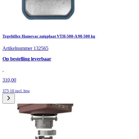
Tegeltiller Hamevac zuigplaat VTH-500-A 98-500 kg
Artikelnummer 132565
Op bestelling leverbaar
310,00
375,10
incl. btw