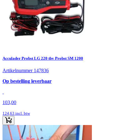
Acculader Probst LG 220 tbv Probst SM 1200
Artikelnummer 147836
Op bestelling leverbaar
103,00
124,63
incl. btw