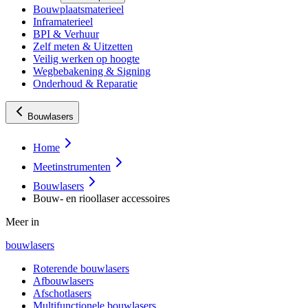
Bouwplaatsmaterieel
Inframaterieel
BPI & Verhuur
Zelf meten & Uitzetten
Veilig werken op hoogte
Wegbebakening & Signing
Onderhoud & Reparatie
Bouwlasers
Home
Meetinstrumenten
Bouwlasers
Bouw- en rioollaser accessoires
Meer in
bouwlasers
Roterende bouwlasers
Afbouwlasers
Afschotlasers
Multifunctionele bouwlasers