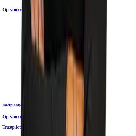
Op voorraad
Doelplaatje t.b.v. Spectra DG613G rioollaser
Op voorraad
Trustpilot