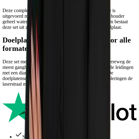
Deze complete set bestaat uit een aluminium houder die is
uitgevoerd met een waterpaslibel. Hiermee kun je deze houder
geheel waterpas op of in een rioolbuis zetten. Bovendien bestaat
deze set uit zowel een lange doelplaat als een korte doelplaat.
Doelplatenset Spectra GROEN voor alle
formaten rioolbuis
Deze set met doelplaten van Spectra is geschikt voor verreweg de
meest gangbare maten rioolbuis. Hij past namelijk op alle leidingen
met een diameter van 150 mm tot maar liefst 150 cm. De
doelplatenset wordt gebruikt om bij het plaatsen van rioleringen de
laserstraal mee te kunnen richten.
Snelle levering