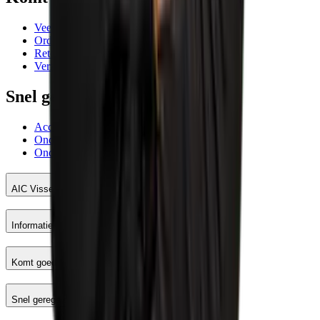
Veelgestelde vragen
Orderafhandeling
Retourneren
Verzending
Snel geregeld
Account AIC Visser
Onderhoud meetinstrumenten
Onderhoud en reparatie machines
AIC Visser
Informatie
Komt goed
Snel geregeld