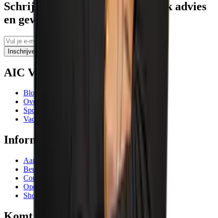
Schrijf je in voor tips, persoonlijk advies
en geweldige aanbiedingen
Inschrijven
AIC Visser
Blogs
Over ons
Sponsoring
Vacatures
Informatie
Aanbiedingen
Beurzen en evenementen
Contactgegevens
Openingstijden
Showrooms
Komt goed