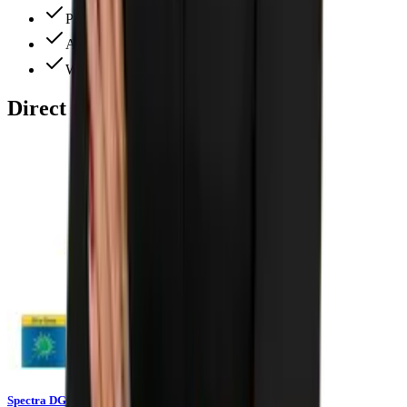
Perfecte service
Alles ruim op voorraad
Wij denken altijd met je mee
Direct meebestellen
Spectra DG613G rioollaser met groene straal