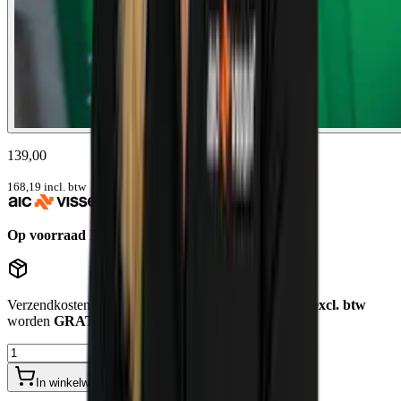
139,00
168,19
incl. btw
Op voorraad
Levertijd: 1-2 werkdagen
Verzendkosten
€12,50
. Bestellingen
boven de €750,- excl. btw
worden
GRATIS bezorgd
.
In winkelwagen