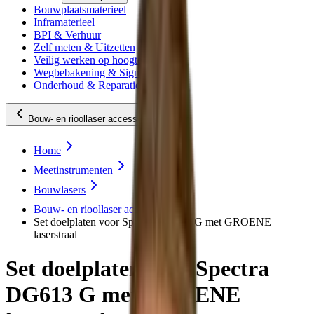
Bouwplaatsmaterieel
Inframaterieel
BPI & Verhuur
Zelf meten & Uitzetten
Veilig werken op hoogte
Wegbebakening & Signing
Onderhoud & Reparatie
Bouw- en rioollaser accessoires
Home
Meetinstrumenten
Bouwlasers
Bouw- en rioollaser accessoires
Set doelplaten voor Spectra DG613 G met GROENE
laserstraal
Set doelplaten voor Spectra
DG613 G met GROENE