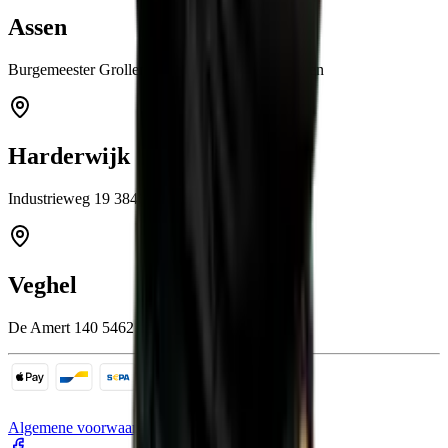
Assen
Burgemeester Grollemanweg 12a 9405 TN Assen
Harderwijk
Industrieweg 19 3846 BB Harderwijk
Veghel
De Amert 140 5462 GH Veghel
Algemene voorwaarden
Cookies
Sitemap
Privacy