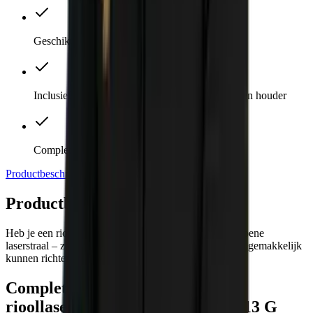
Geschikt voor lijnlasers met groene laserstraal
Inclusief 1x doelplaat lang en 1x doelplaat kort en houder
Complete doelplaat set
Productbeschrijving
Direct meebestellen
Specificaties
Productbeschrijving
Heb je een rioollaser van Spectra Precision met een groene
laserstraal – zoals nu de DG613 G – en wil je de straal gemakkelijk
kunnen richten? Dan is deze set met doelplaten ideaal!
Complete set met doelplaten voor
rioollaser Spectra Precision DG613 G