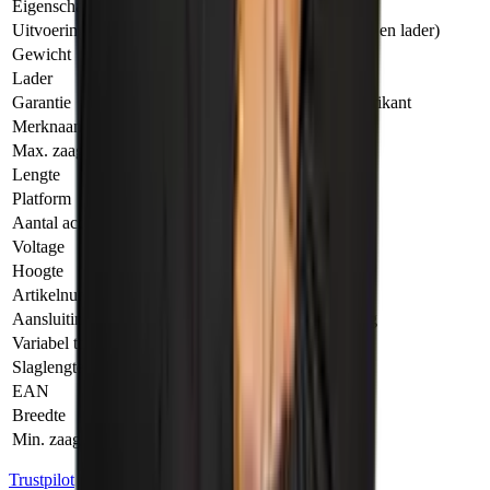
Eigenschap
Waarde
Uitvoering
Losse body (zonder accu’s en lader)
Gewicht
3.80 KILOGRAM
Lader
Nee
Garantie
3 Jaar na registratie bij fabrikant
Merknaam
Makita
Max. zaagbladlengte
350.00 MILLIMETER
Lengte
583.00 MILLIMETER
Platform
XGT 40 V Max
Aantal accu's
Geen accu's meegeleverd
Voltage
40.00 VOLT
Hoogte
152.00 MILLIMETER
Artikelnummer Fabrikant
JR003GZ
Aansluiting/opname
3/4 dubbele nok­aansluiting
Variabel toerental
Ja
Slaglengte
26.00 MILLIMETER
EAN
197050013750
Breedte
103.00 MILLIMETER
Min. zaagbladlengte
70.00 MILLIMETER
Trustpilot