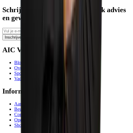
Schrijf je in voor tips, persoonlijk advies
en geweldige aanbiedingen
Inschrijven
AIC Visser
Blogs
Over ons
Sponsoring
Vacatures
Informatie
Aanbiedingen
Beurzen en evenementen
Contactgegevens
Openingstijden
Showrooms