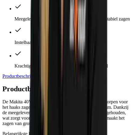
Meegeleverde kettingklem voor nauwkeurig en stabiel zagen
Instelbaar toerental voor optimale zaagprecisie
Krachtige 40V BL-motor met instelbaar toerental
Productbeschrijving
Direct meebestellen
Specificaties
Productbeschrijving
De Makita 40V reciprozaag JR003GZ is speciaal ontworpen voor
het haaks zagen van buizen tot een diameter van 220 mm. Dankzij
de meegeleverde kettingklem wordt de buis stevig vastgehouden,
wat zorgt voor een precieze en zuivere zaagsnede. Dit maakt het
zagen van grotere buizen eenvoudig en nauwkeurig.
Belangrijkste kenmerken: