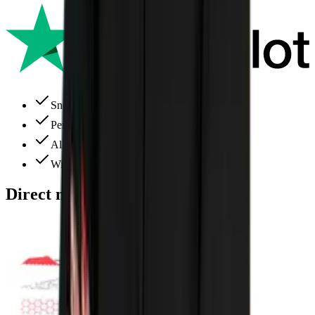
Snelle levering
Perfecte service
Alles ruim op voorraad
Wij denken altijd met je mee
Direct meebestellen