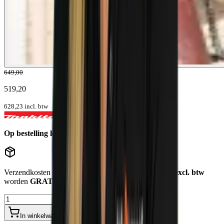
649,00
519,20
628,23
incl. btw
Op bestelling leverbaar
Levertijd: 1-5 werkdagen
Verzendkosten
€12,50
. Bestellingen
boven de €750,- excl. btw
worden
GRATIS bezorgd
.
In winkelwagen