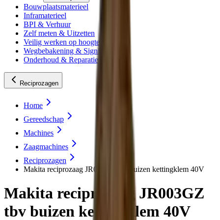
Bouwplaatsmaterieel
Inframaterieel
BPI & Verhuur
Zelf meten & Uitzetten
Veilig werken op hoogte
Wegbebakening & Signing
Onderhoud & Reparatie
Reciprozagen
Home
Gereedschap
Machines
Zaagmachines
Reciprozagen
Makita reciprozaag JR003GZ tbv buizen kettingklem 40V
Makita reciprozaag JR003GZ
tbv buizen kettingklem 40V