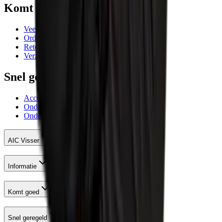
Komt goed
Veelgestelde vragen
Orderafhandeling
Retourneren
Verzending
Snel geregeld
Account AIC Visser
Onderhoud meetinstrumenten
Onderhoud en reparatie machines
AIC Visser
Informatie
Komt goed
Snel geregeld