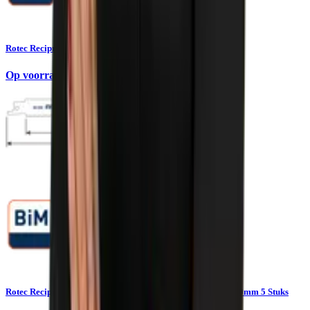
Rotec Reciprozaagblad Hout-kunstof 230mm 5 Stuks
Op voorraad
Rotec Reciprozaagblad Hout-metaal S3456XF Non-ferro 200mm 5 Stuks