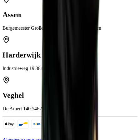
Assen
Burgemeester Grollemanweg 12a 9405 TN Assen
Harderwijk
Industrieweg 19 3846 BB Harderwijk
Veghel
De Amert 140 5462 GH Veghel
Algemene voorwaarden
Cookies
Sitemap
Privacy