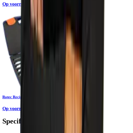
Op voorraad
Rotec Reciprozaagbladset Universeel 25dlg
Op voorraad
Specificaties