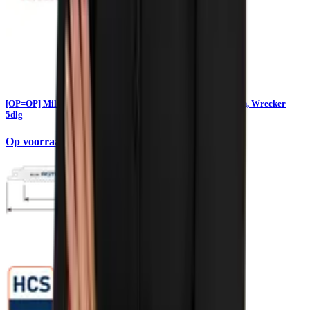
[OP=OP] Milwaukee Reciprozaagbladenset Sawzall Ax, Torch, Wrecker
5dlg
Op voorraad