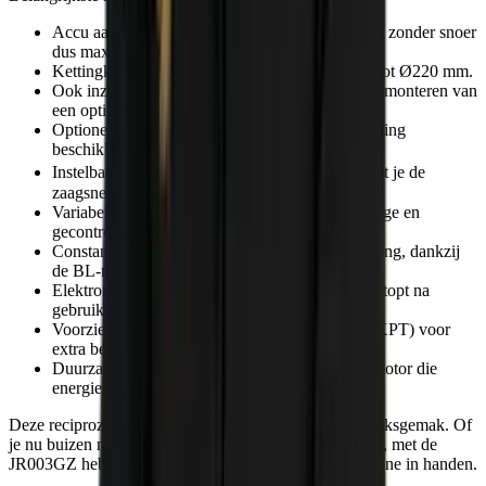
Accu aangedreven XGT 40 V Max reciprozaag, zonder snoer
dus maximale bewegingsvrijheid.
Kettingklem voor het stevig fixeren van buizen tot Ø220 mm.
Ook inzetbaar als reguliere reciprozaag door het monteren van
een optionele zaagbladklem.
Optionele materiaalklemmen met schroefverbinding
beschikbaar voor extra stabiliteit.
Instelbaar toerental van 800 tot 2200 min⁻¹, zodat je de
zaagsnelheid kunt afstemmen op het materiaal.
Variabel toerental in de schakelaar voor een rustige en
gecontroleerde start van de zaagsnede.
Constante zaagsnelheid, ook onder zware belasting, dankzij
de BL-motor met elektronische sturing.
Elektronische rem zorgt dat het zaagblad direct stopt na
gebruik, wat de veiligheid verhoogt.
Voorzien van eXtreme Protection Technology (XPT) voor
extra bescherming tegen stof en vocht.
Duurzame en onderhoudsvrije koolborstelloze motor die
energiezuinig werkt.
Deze reciprozaag combineert kracht, precisie en gebruiksgemak. Of
je nu buizen moet zagen of een reguliere zaagklus hebt, met de
JR003GZ heb je een betrouwbare en veelzijdige machine in handen.