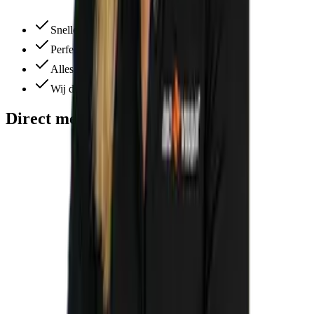
Snelle levering
Perfecte service
Alles ruim op voorraad
Wij denken altijd met je mee
Direct meebestellen