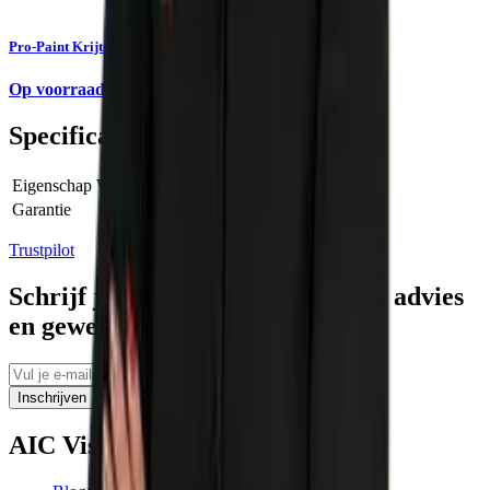
Pro-Paint Krijtspray 5-15 dagen 500 ml
Op voorraad
Specificaties
Eigenschap
Waarde
Garantie
1 Jaar
Trustpilot
Schrijf je in voor tips, persoonlijk advies
en geweldige aanbiedingen
Inschrijven
AIC Visser