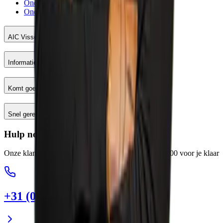
Onderhoud meetinstrumenten
Onderhoud en reparatie machines
AIC Visser
Informatie
Komt goed
Snel geregeld
Hulp nodig?
Onze klantenservice staat elke werkdag van 8:00-17:00 voor je klaar
+31 (0)88 13 43 600