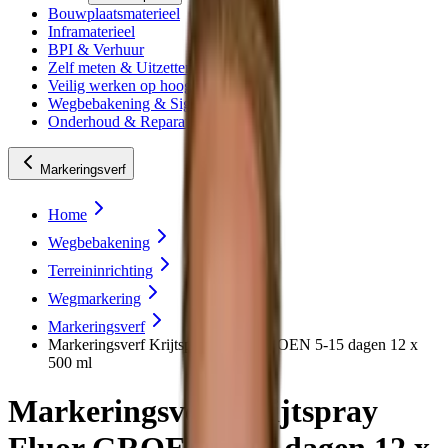
Bouwplaatsmaterieel
Inframaterieel
BPI & Verhuur
Zelf meten & Uitzetten
Veilig werken op hoogte
Wegbebakening & Signing
Onderhoud & Reparatie
Markeringsverf
Home
Wegbebakening
Terreininrichting
Wegmarkering
Markeringsverf
Markeringsverf Krijtspray Fluor GROEN 5-15 dagen 12 x
500 ml
Markeringsverf Krijtspray