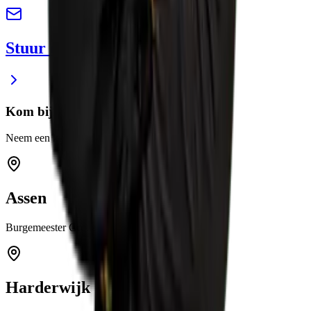
Stuur ons een e-mail
Kom bij ons langs
Neem een kijkje in een van onze showrooms
Assen
Burgemeester Grollemanweg 12a 9405 TN Assen
Harderwijk