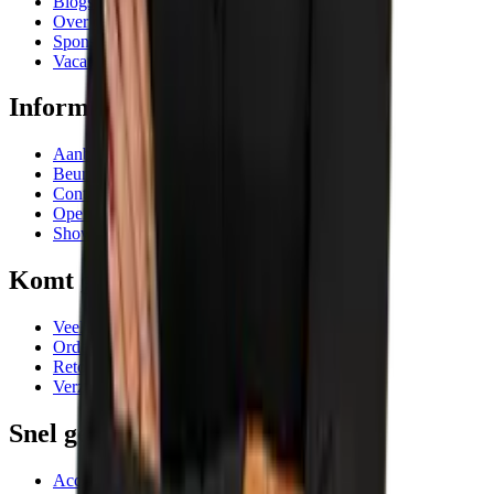
Blogs
Over ons
Sponsoring
Vacatures
Informatie
Aanbiedingen
Beurzen en evenementen
Contactgegevens
Openingstijden
Showrooms
Komt goed
Veelgestelde vragen
Orderafhandeling
Retourneren
Verzending
Snel geregeld
Account AIC Visser