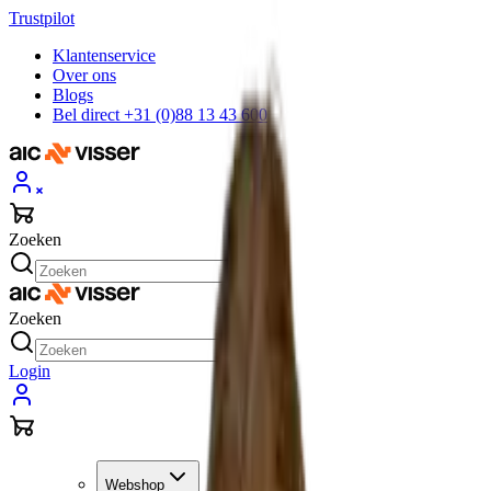
Trustpilot
Klantenservice
Over ons
Blogs
Bel direct +31 (0)88 13 43 600
Zoeken
Zoeken
Login
Webshop