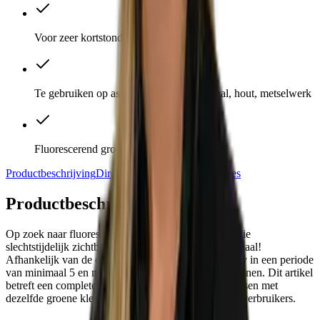
Voor zeer kortstondig gebruik
Te gebruiken op asfalt, beton, steen, metaal, hout, metselwerk
Fluorescerend groene kleur
Productbeschrijving
Direct meebestellen
Specificaties
Productbeschrijving
Op zoek naar fluorescerend groene markeringsverf die
slechtstijdelijk zichtbaar is? Dan is deze krijtspray ideaal!
Afhankelijk van de omstandigheden is deze krijtspray in een periode
van minimaal 5 en maximaal15 dagenvanzelf verdwenen. Dit artikel
betreft een complete doos met maar liefst 12 spuitbussen met
dezelfde groene kleur krijtverf, dus ideaal voor grootverbruikers.