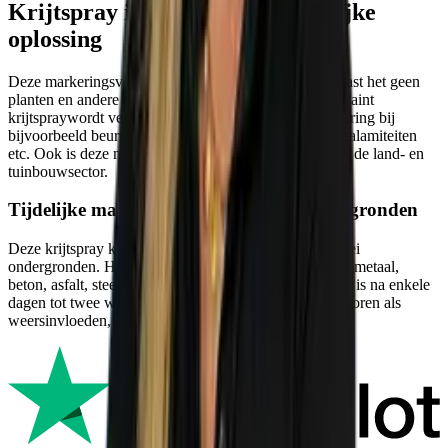
Krijtspray is een milieuvriendelijke
oplossing
Deze markeringsverf is geheel op kalkbasis, hierdoortast het geen
planten en andere natuurlijke elementen aan. De Pro-Paint
krijtspraywordt veel gebruikt voor een tijdelijke markering bij
bijvoorbeeld beurzen, sportevenementen, kermissen, calamiteiten
etc. Ook is deze markeringsverf ideaal voor gebruik in de land- en
tuinbouwsector.
Tijdelijke markeringsverf voor vele ondergronden
Deze krijtspray kent een uitstekende hechting op allerlei
ondergronden. Hierbij kun je denken aan bijvoorbeeld metaal,
beton, asfalt, steen, hout, metselwerk, gras etc. De verf is na enkele
dagen tot twee weken verdwenen, afhankelijk van factoren als
weersinvloeden, laagdikte, ondergrond en de belasting.