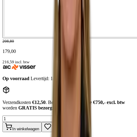
208,80
179,00
216,59
incl. btw
Op voorraad
Levertijd: 1-2 werkdagen
Verzendkosten
€12,50
. Bestellingen
boven de €750,- excl. btw
worden
GRATIS bezorgd
.
In winkelwagen