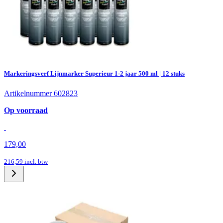
Markeringsverf Lijnmarker Superieur 1-2 jaar 500 ml | 12 stuks
Artikelnummer 602823
Op voorraad
179,00
216,59
incl. btw