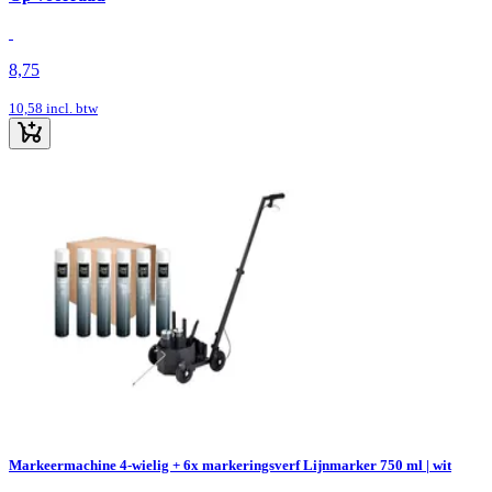
8,75
10,58
incl. btw
Markeermachine 4-wielig + 6x markeringsverf Lijnmarker 750 ml | wit