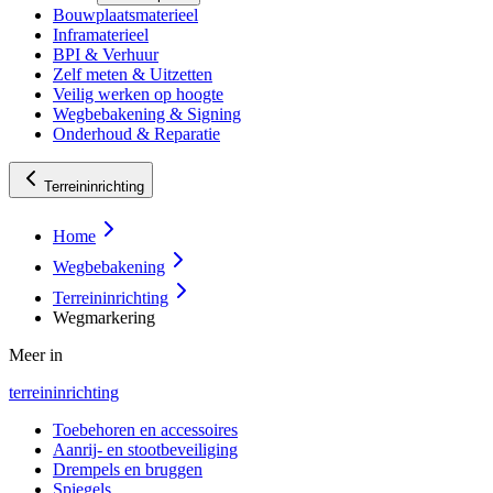
Bouwplaatsmaterieel
Inframaterieel
BPI & Verhuur
Zelf meten & Uitzetten
Veilig werken op hoogte
Wegbebakening & Signing
Onderhoud & Reparatie
Terreininrichting
Home
Wegbebakening
Terreininrichting
Wegmarkering
Meer in
terreininrichting
Toebehoren en accessoires
Aanrij- en stootbeveiliging
Drempels en bruggen
Spiegels