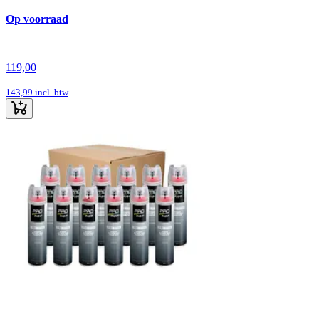
Op voorraad
119,00
143,99
incl. btw