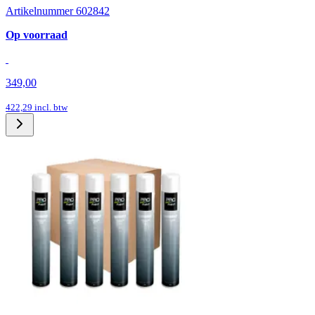
Artikelnummer 602842
Op voorraad
349,00
422,29
incl. btw