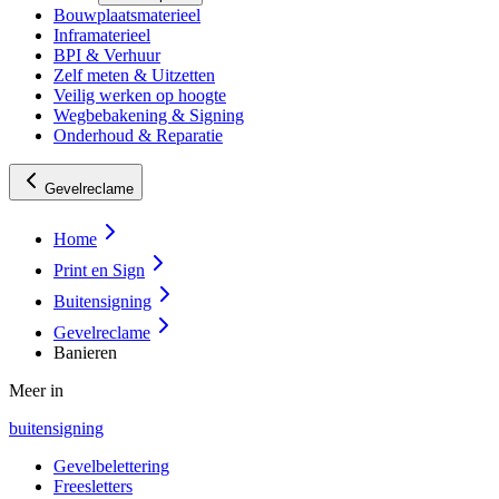
Bouwplaatsmaterieel
Inframaterieel
BPI & Verhuur
Zelf meten & Uitzetten
Veilig werken op hoogte
Wegbebakening & Signing
Onderhoud & Reparatie
Gevelreclame
Home
Print en Sign
Buitensigning
Gevelreclame
Banieren
Meer in
buitensigning
Gevelbelettering
Freesletters