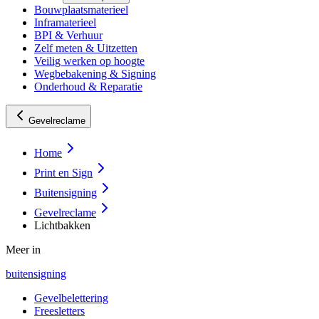
Bouwplaatsmaterieel
Inframaterieel
BPI & Verhuur
Zelf meten & Uitzetten
Veilig werken op hoogte
Wegbebakening & Signing
Onderhoud & Reparatie
Gevelreclame
Home
Print en Sign
Buitensigning
Gevelreclame
Lichtbakken
Meer in
buitensigning
Gevelbelettering
Freesletters