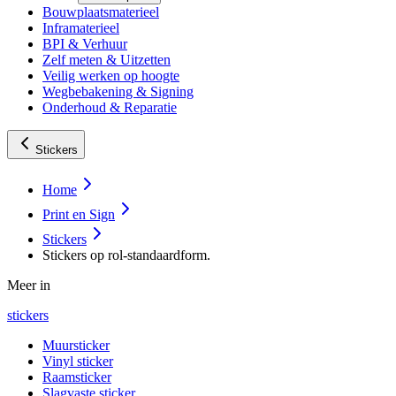
Bouwplaatsmaterieel
Inframaterieel
BPI & Verhuur
Zelf meten & Uitzetten
Veilig werken op hoogte
Wegbebakening & Signing
Onderhoud & Reparatie
Stickers
Home
Print en Sign
Stickers
Stickers op rol-standaardform.
Meer in
stickers
Muursticker
Vinyl sticker
Raamsticker
Slagvaste sticker