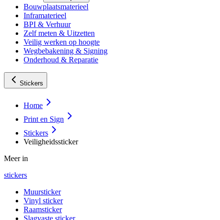
Bouwplaatsmaterieel
Inframaterieel
BPI & Verhuur
Zelf meten & Uitzetten
Veilig werken op hoogte
Wegbebakening & Signing
Onderhoud & Reparatie
Stickers
Home
Print en Sign
Stickers
Veiligheidssticker
Meer in
stickers
Muursticker
Vinyl sticker
Raamsticker
Slagvaste sticker