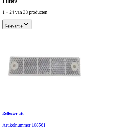
Filters
1
–
24
van 38 producten
Relevantie
Reflector wit
Artikelnummer 108561