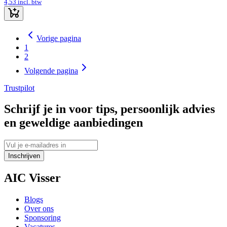
4,53
incl. btw
Vorige pagina
1
2
Volgende pagina
Trustpilot
Schrijf je in voor tips, persoonlijk advies
en geweldige aanbiedingen
Inschrijven
AIC Visser
Blogs
Over ons
Sponsoring
Vacatures