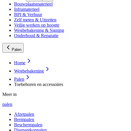
Bouwplaatsmaterieel
Inframaterieel
BPI & Verhuur
Zelf meten & Uitzetten
Veilig werken op hoogte
Wegbebakening & Signing
Onderhoud & Reparatie
Palen
Home
Wegbebakening
Palen
Toebehoren en accessoires
Meer in
palen
Afzetpalen
Bermpalen
Beschermpalen
Diamantkoppalen