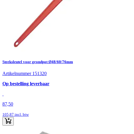
Steeksleutel voor grondpot Ø48/60/76mm
Artikelnummer 151320
Op bestelling leverbaar
87,50
105,87
incl. btw