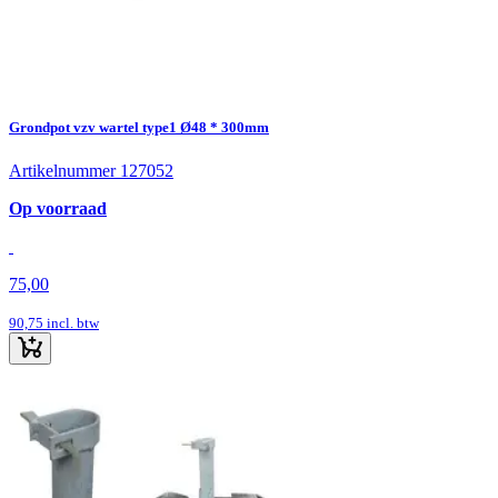
Grondpot vzv wartel type1 Ø48 * 300mm
Artikelnummer 127052
Op voorraad
75,00
90,75
incl. btw