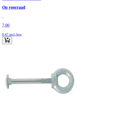
Op voorraad
7,00
8,47
incl. btw