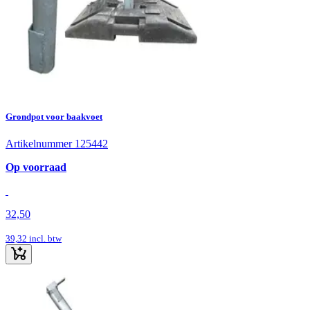
Grondpot voor baakvoet
Artikelnummer 125442
Op voorraad
32,50
39,32
incl. btw