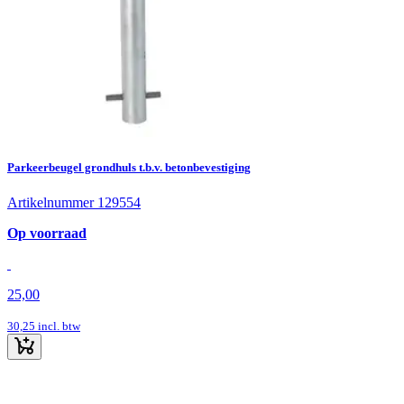
Parkeerbeugel grondhuls t.b.v. betonbevestiging
Artikelnummer 129554
Op voorraad
25,00
30,25
incl. btw