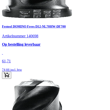
Festool DOMINO Frees D12-NL70HW-DF700
Artikelnummer 140698
Op bestelling leverbaar
61,71
74,66
incl. btw