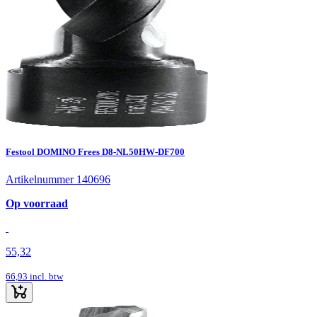
Festool DOMINO Frees D8-NL50HW-DF700
Artikelnummer 140696
Op voorraad
55,32
66,93
incl. btw