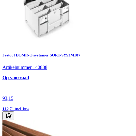
Festool DOMINO systainer SORT-SYS3M187
Artikelnummer 140838
Op voorraad
93,15
112,71
incl. btw