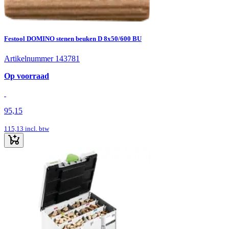
Festool DOMINO stenen beuken D 8x50/600 BU
Artikelnummer 143781
Op voorraad
95,15
115,13
incl. btw