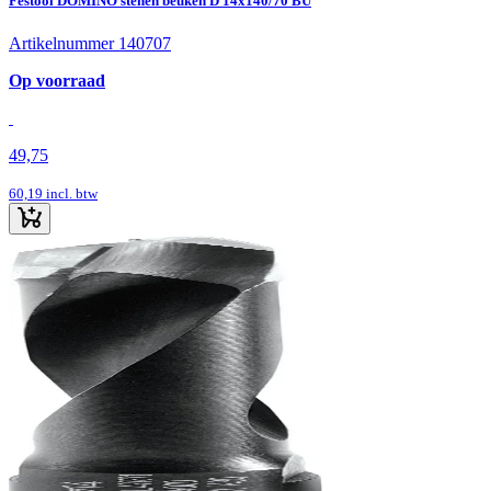
Festool DOMINO stenen beuken D 14x140/70 BU
Artikelnummer 140707
Op voorraad
49,75
60,19
incl. btw