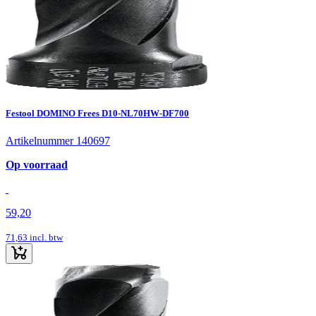
Festool DOMINO Frees D10-NL70HW-DF700
Artikelnummer 140697
Op voorraad
59,20
71,63
incl. btw