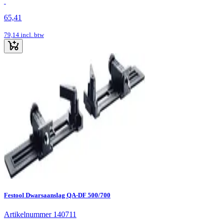
65,41
79,14
incl. btw
Festool Dwarsaanslag QA-DF 500/700
Artikelnummer 140711