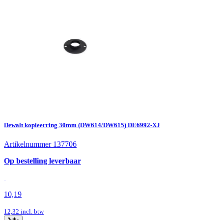
Dewalt kopieerring 30mm (DW614/DW615) DE6992-XJ
Artikelnummer 137706
Op bestelling leverbaar
10,19
12,32
incl. btw