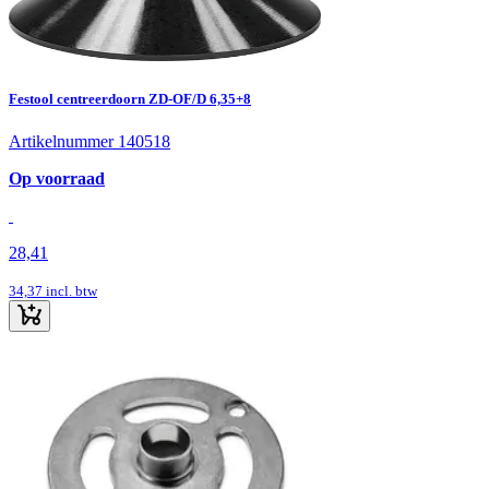
Festool centreerdoorn ZD-OF/D 6,35+8
Artikelnummer 140518
Op voorraad
28,41
34,37
incl. btw