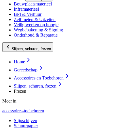
Bouwplaatsmaterieel
Inframaterieel
BPI & Verhuur
Zelf meten & Uitzetten
Veilig werken op hoogte
Wegbebakening & Signing
Onderhoud & Reparatie
Slijpen, schuren, frezen
Home
Gereedschap
Accessoires en Toebehoren
Slijpen, schuren, frezen
Frezen
Meer in
accessoires-toebehoren
Slijpschijven
Schuurpapier