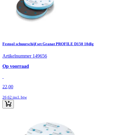
Festool schuurschijf set Granat PROFILE D150 10dlg
Artikelnummer 149656
Op voorraad
22,00
26,62
incl. btw