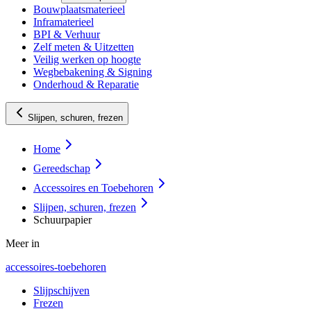
Bouwplaatsmaterieel
Inframaterieel
BPI & Verhuur
Zelf meten & Uitzetten
Veilig werken op hoogte
Wegbebakening & Signing
Onderhoud & Reparatie
Slijpen, schuren, frezen
Home
Gereedschap
Accessoires en Toebehoren
Slijpen, schuren, frezen
Schuurpapier
Meer in
accessoires-toebehoren
Slijpschijven
Frezen