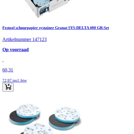
Festool schuurpapier systainer Granat SYS-DELTA 400 GR-Set
Artikelnummer 147123
Op voorraad
60,31
72,97
incl. btw