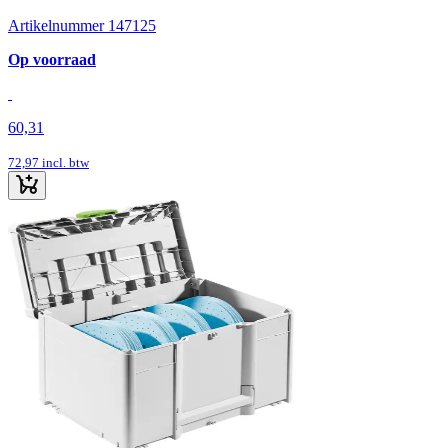
Artikelnummer 147125
Op voorraad
60,31
72,97
incl. btw