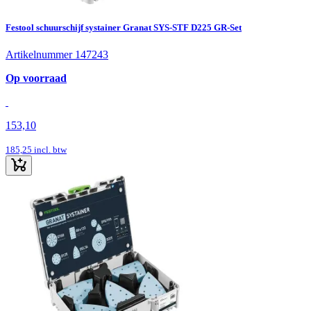
Festool schuurschijf systainer Granat SYS-STF D225 GR-Set
Artikelnummer 147243
Op voorraad
153,10
185,25
incl. btw