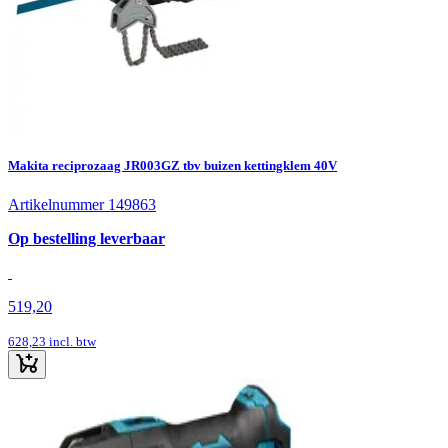
Makita reciprozaag JR003GZ tbv buizen kettingklem 40V
Artikelnummer 149863
Op bestelling leverbaar
519,20
628,23
incl. btw