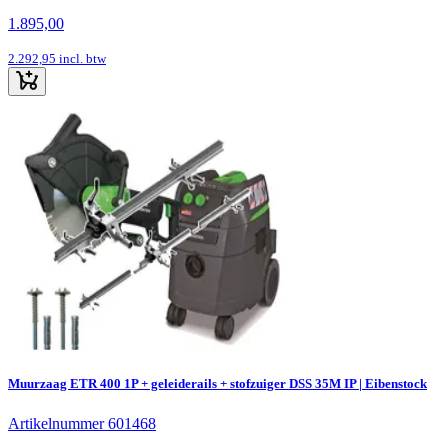
1.895,00
2.292,95
incl. btw
Muurzaag ETR 400 1P + geleiderails + stofzuiger DSS 35M IP | Eibenstock
Artikelnummer 601468