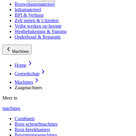
Bouwplaatsmaterieel
Inframaterieel
BPI & Verhuur
Zelf meten & Uitzetten
Veilig werken op hoogte
Wegbebakening & Signing
Onderhoud & Reparatie
Machines
Home
Gereedschap
Machines
Zaagmachines
Meer in
machines
Combisets
Boor-schroefmachines
Boor-breekhamers
Bevestigingsmachines