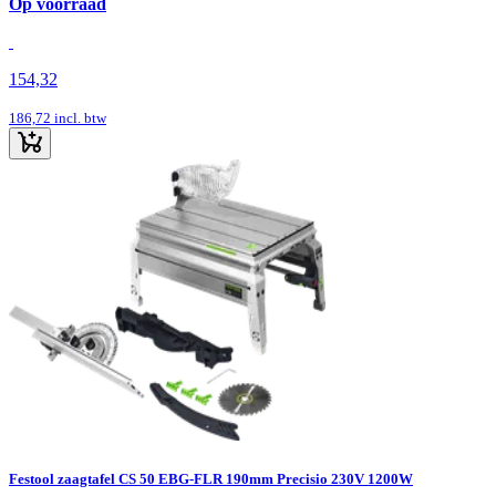
Op voorraad
154,32
186,72
incl. btw
Festool zaagtafel CS 50 EBG-FLR 190mm Precisio 230V 1200W