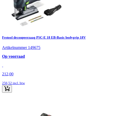
Festool decoupeerzaag PSC-E 18 EB-Basic bodygrip 18V
Artikelnummer 149675
Op voorraad
212,00
256,52
incl. btw