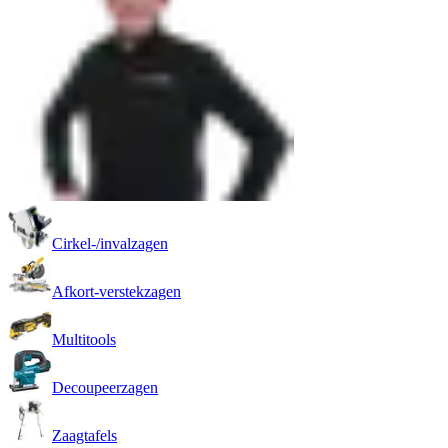
Cirkel-/invalzagen
Afkort-verstekzagen
Multitools
Decoupeerzagen
Zaagtafels