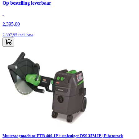
Op bestelling leverbaar
2.395,00
2.897,95
incl. btw
Muurzaagmachine ETR 400.1P + stofzuiger DSS 35M IP | Eibenstock