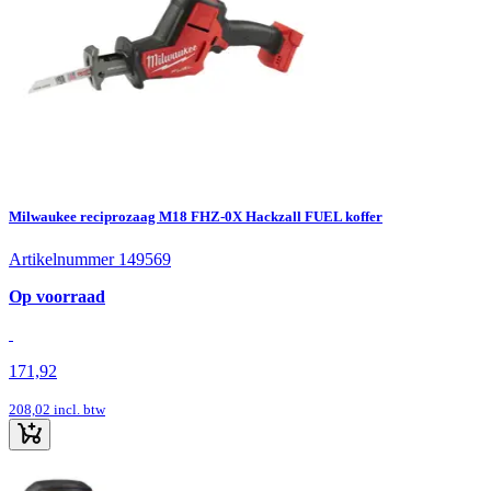
Milwaukee reciprozaag M18 FHZ-0X Hackzall FUEL koffer
Artikelnummer 149569
Op voorraad
171,92
208,02
incl. btw