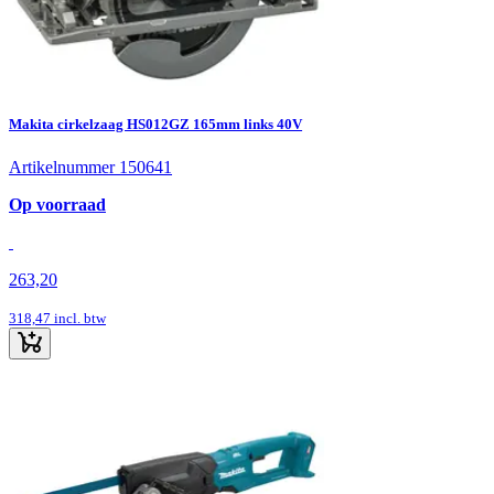
Makita cirkelzaag HS012GZ 165mm links 40V
Artikelnummer 150641
Op voorraad
263,20
318,47
incl. btw