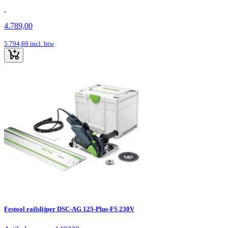
4.789,00
5.794,69
incl. btw
Festool railslijper DSC-AG 125-Plus-FS 230V