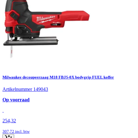
Milwaukee decoupeerzaag M18 FBJS-0X bodygrip FUEL koffer
Artikelnummer 149043
Op voorraad
254,32
307,72
incl. btw