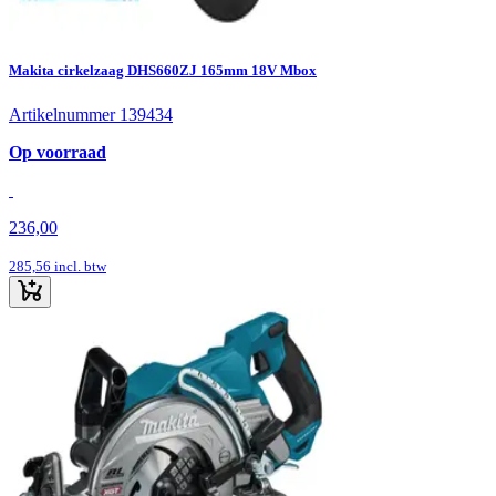
Makita cirkelzaag DHS660ZJ 165mm 18V Mbox
Artikelnummer 139434
Op voorraad
236,00
285,56
incl. btw