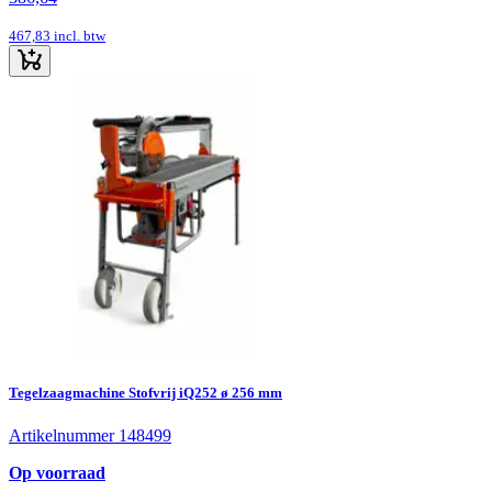
467,83
incl. btw
Tegelzaagmachine Stofvrij iQ252 ø 256 mm
Artikelnummer 148499
Op voorraad