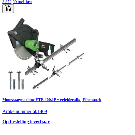
3.872,00
incl. btw
Muurzaagmachine ETR 400.1P + geleiderails | Eibenstock
Artikelnummer 601469
Op bestelling leverbaar