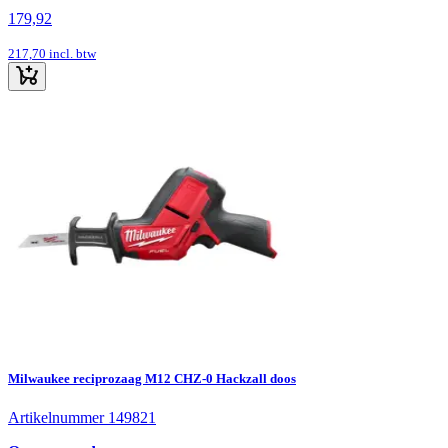
179,92
217,70
incl. btw
Milwaukee reciprozaag M12 CHZ-0 Hackzall doos
Artikelnummer 149821